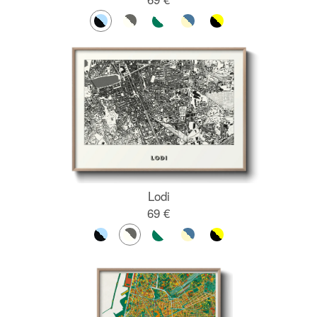
Lodi
69 €